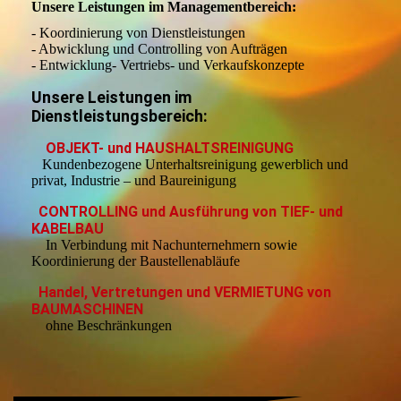
Unsere Leistungen im Managementbereich:
- Koordinierung von Dienstleistungen
- Abwicklung und Controlling von Aufträgen
- Entwicklung- Vertriebs- und Verkaufskonzepte
Unsere Leistungen im
Dienstleistungsbereich:
OBJEKT- und HAUSHALTSREINIGUNG
Kundenbezogene Unterhaltsreinigung gewerblich und
privat, Industrie – und Baureinigung
CONTROLLING und Ausführung von TIEF- und
KABELBAU
In Verbindung mit Nachunternehmern sowie
Koordinierung der Baustellenabläufe
Handel, Vertretungen und VERMIETUNG von
BAUMASCHINEN
ohne Beschränkungen