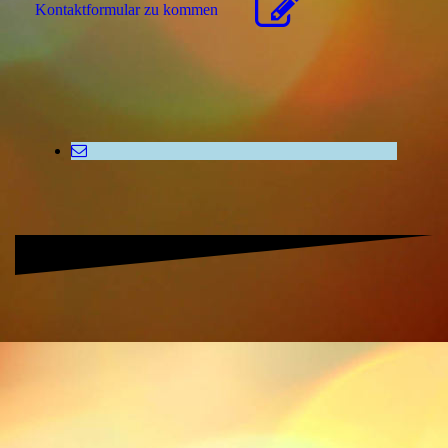
Kon­takt­for­mu­lar zu kommen